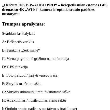
„Helicute H851SW-ZUBO PRO“ – bešepetis sulankstomas GPS
dronas su 4K „Wi-Fi“ kamera ir optinio srauto padėties
nustatymu
Trumpas aprašymas:
Svarbiausias dalykas:
A: Bešepetis variklis
B: Funkcija „Sek mane“
C: Viena pagrindinė grįžimo namo funkcija
D: GPS funkcija
E: Fotografuoti / Įrašyti vaizdo įrašą
F: Skrydis maršruto tašku
G: Skrydis sukamuoju ratu fiksuotame taške
H: Atrakinimas / nusileidimas vienu raktu
I: Optinio srauto padėties nustatymas (patalpose)