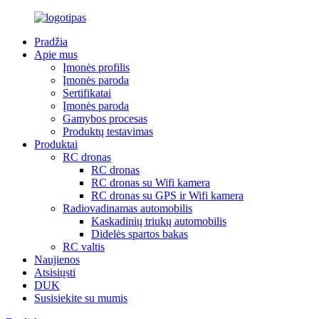
Pradžia
Apie mus
Įmonės profilis
Įmonės paroda
Sertifikatai
Įmonės paroda
Gamybos procesas
Produktų testavimas
Produktai
RC dronas
RC dronas
RC dronas su Wifi kamera
RC dronas su GPS ir Wifi kamera
Radiovadinamas automobilis
Kaskadinių triukų automobilis
Didelės spartos bakas
RC valtis
Naujienos
Atsisiųsti
DUK
Susisiekite su mumis