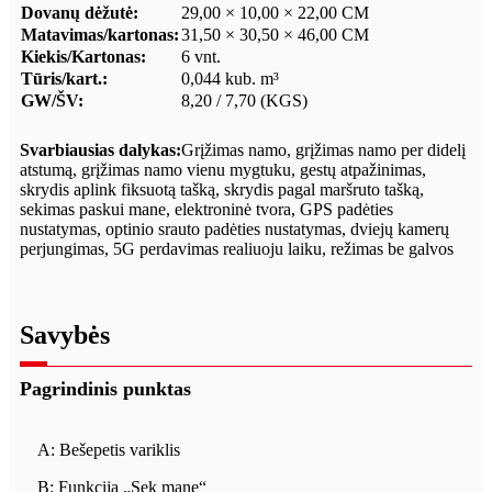
Dovanų dėžutė:
29,00 × 10,00 × 22,00 CM
Matavimas/kartonas:
31,50 × 30,50 × 46,00 CM
Kiekis/Kartonas:
6 vnt.
Tūris/kart.:
0,044 kub. m³
GW/ŠV:
8,20 / 7,70 (KGS)
Svarbiausias dalykas:
Grįžimas namo, grįžimas namo per didelį
atstumą, grįžimas namo vienu mygtuku, gestų atpažinimas,
skrydis aplink fiksuotą tašką, skrydis pagal maršruto tašką,
sekimas paskui mane, elektroninė tvora, GPS padėties
nustatymas, optinio srauto padėties nustatymas, dviejų kamerų
perjungimas, 5G perdavimas realiuoju laiku, režimas be galvos
Savybės
Pagrindinis punktas
A: Bešepetis variklis
B: Funkcija „Sek mane“