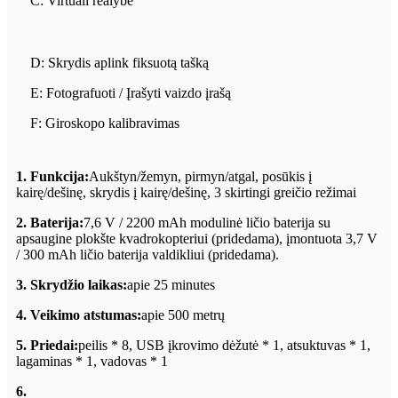
C: Virtuali realybė
D: Skrydis aplink fiksuotą tašką
E: Fotografuoti / Įrašyti vaizdo įrašą
F: Giroskopo kalibravimas
1. Funkcija:
Aukštyn/žemyn, pirmyn/atgal, posūkis į
kairę/dešinę, skrydis į kairę/dešinę, 3 skirtingi greičio režimai
2. Baterija:
7,6 V / 2200 mAh modulinė ličio baterija su
apsaugine plokšte kvadrokopteriui (pridedama), įmontuota 3,7 V
/ 300 mAh ličio baterija valdikliui (pridedama).
3. Skrydžio laikas:
apie 25 minutes
4. Veikimo atstumas:
apie 500 metrų
5. Priedai:
peilis * 8, USB įkrovimo dėžutė * 1, atsuktuvas * 1,
lagaminas * 1, vadovas * 1
6.